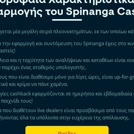
Κορυφαία Χαρακτηριστικά
ρμογής του Spinanga Ca
εται μία μεγάλη σειρά πλεονεκτημάτων, εκ των οποίων κάπ
την εφαρμογή και συντόμευση του Spinanga έχεις στο κιν
αστείς!
εια και η ταχύτητα των αναλήψεων και καταθέων είναι ονε
υ παρέχει ένας σταθερός υπολογιστής.
ς που είναι διαθέσιμο μόνο για λίγες ώρες, είναι up-for-
τικά και κρίμα να πάνε χαμένα.
γίες cashback εφαρμόζονται σε ημερήσια και εβδομαδιαία
παιχνίδι τους!
α που διαθέτουν live dealers είναι προσβάσιμα από τους π
αφήνοντας όλα τα υπόλοιπα στην ευχέρεια της απόλαυσης.
Παίξτε