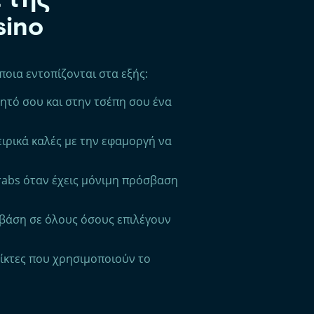
 της
sino
οια εντοπίζονται στα εξής:
ητό σου και στην τσέπη σου ένα
ιρικά καλές με την εφαμοργή να
grabs όταν έχεις μόνιμη πρόσβαση
 βάση σε όλους όσους επιλέγουν
αίκτες που χρησιμοποιούν το