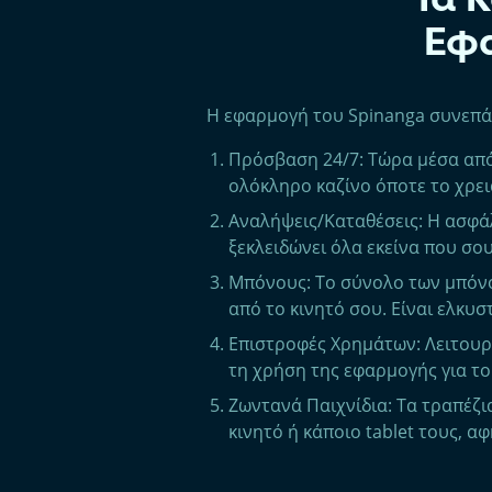
Τα 
Εφα
Η εφαρμογή του Spinanga συνεπάγ
Πρόσβαση 24/7: Τώρα μέσα από 
ολόκληρο καζίνο όποτε το χρει
Αναλήψεις/Καταθέσεις: Η ασφάλ
ξεκλειδώνει όλα εκείνα που σο
Μπόνους: Το σύνολο των μπόνου
από το κινητό σου. Είναι ελκυσ
Επιστροφές Χρημάτων: Λειτουρ
τη χρήση της εφαρμογής για το 
Ζωντανά Παιχνίδια: Τα τραπέζι
κινητό ή κάποιο tablet τους, 