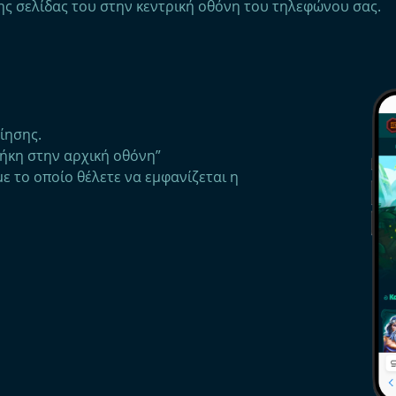
ς σελίδας του στην κεντρική οθόνη του τηλεφώνου σας.
οίησης.
κη στην αρχική οθόνη”
ε το οποίο θέλετε να εμφανίζεται η