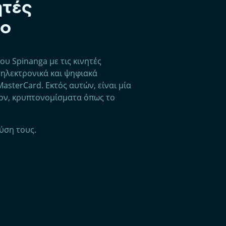
ητές
no
υ Spinanga με τις κινητές
 ηλεκτρονικά και ψηφιακά
asterCard. Εκτός αυτών, είναι μία
λέον, κρυπτονομίσματα όπως το
ύση τους.