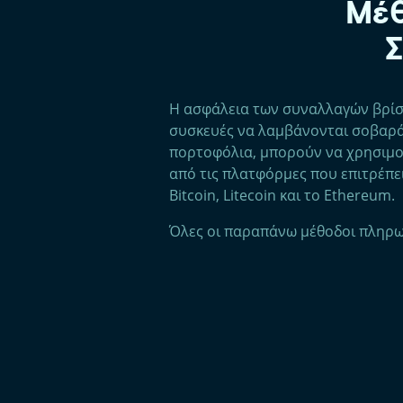
Μέθ
Σ
Η ασφάλεια των συναλλαγών βρίσκε
συσκευές να λαμβάνονται σοβαρά 
πορτοφόλια, μπορούν να χρησιμοπο
από τις πλατφόρμες που επιτρέπε
Bitcoin, Litecoin και το Ethereum.
Όλες οι παραπάνω μέθοδοι πληρω