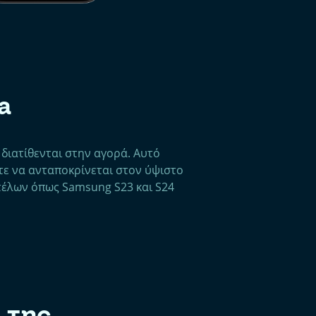
a
διατίθενται στην αγορά. Αυτό
τε να ανταποκρίνεται στον ύψιστο
τέλων όπως Samsung S23 και S24